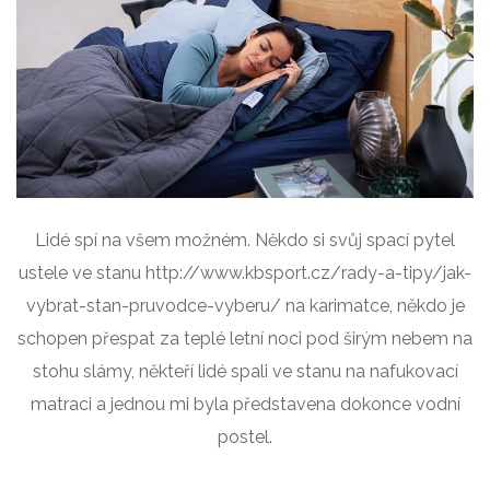
Lidé spí na všem možném. Někdo si svůj spací pytel
ustele ve stanu http://www.kbsport.cz/rady-a-tipy/jak-
vybrat-stan-pruvodce-vyberu/ na karimatce, někdo je
schopen přespat za teplé letní noci pod širým nebem na
stohu slámy, někteří lidé spali ve stanu na nafukovací
matraci a jednou mi byla představena dokonce vodní
postel.