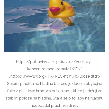
https://potraviny.ziskejzdravi.cz/vceli-pyl-
koncentrovane-zdravi/ l//EN“
„http://www.w3.org/TR/REC-html40/loose.dtd“>
Solární plachta na hladinu bazénu je docela obyčejná
fólie z plastické hmoty s bublinkami, které ji udržují ve
stabilní poloze na hladině. Stará se o to, aby na hladinu
nedopadal prach, rostlinný