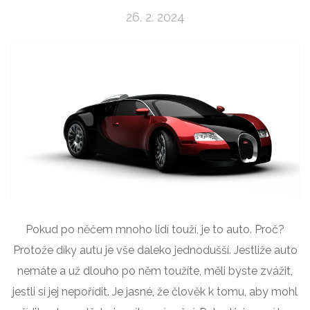
26. 2. 2024
Pokud po něčem mnoho lidí touží, je to auto. Proč?
Protože díky autu je vše daleko jednodušší. Jestliže auto
nemáte a už dlouho po něm toužíte, měli byste zvážit,
jestli si jej nepořídit. Je jasné, že člověk k tomu, aby mohl