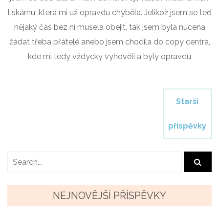
tiskárnu, která mi už opravdu chyběla. Jelikož jsem se teď
nějaký čas bez ní musela obejít, tak jsem byla nucena
žádat třeba přátelé anebo jsem chodila do copy centra,
kde mi tedy vždycky vyhověli a byly opravdu
N
Starší
a
příspěvky
v
i
g
a
NEJNOVĚJŠÍ PŘÍSPĚVKY
c