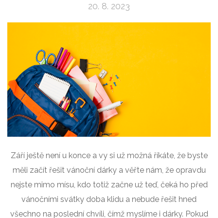
20. 8. 2023
Září ještě není u konce a vy si už možná říkáte, že byste
měli začít řešit vánoční dárky a věřte nám, že opravdu
nejste mimo mísu, kdo totiž začne už teď, čeká ho před
vánočními svátky doba klidu a nebude řešit hned
všechno na poslední chvíli, čímž myslíme i dárky. Pokud