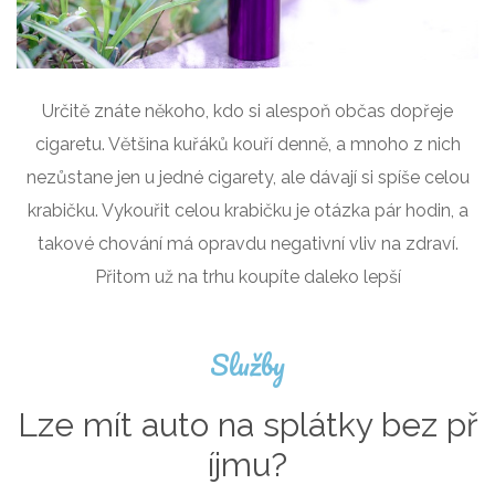
Určitě znáte někoho, kdo si alespoň občas dopřeje
cigaretu. Většina kuřáků kouří denně, a mnoho z nich
nezůstane jen u jedné cigarety, ale dávají si spíše celou
krabičku. Vykouřit celou krabičku je otázka pár hodin, a
takové chování má opravdu negativní vliv na zdraví.
Přitom už na trhu koupíte daleko lepší
Služby
Lze mít auto na splátky bez př
íjmu?