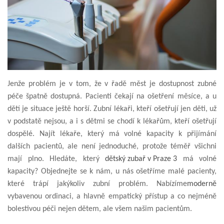
Jenže problém je v tom, že v řadě měst je dostupnost zubné
péče špatně dostupná. Pacienti čekají na ošetření měsíce, a u
dětí je situace ještě horší. Zubní lékaři, kteří ošetřují jen děti, už
v podstatě nejsou, a i s dětmi se chodí k lékařům, kteří ošetřují
dospělé. Najít lékaře, který má volné kapacity k přijímání
dalších pacientů, ale není jednoduché, protože téměř všichni
mají plno. Hledáte, který
dětský zubař v Praze 3
má volné
kapacity? Objednejte se k nám, u nás ošetříme malé pacienty,
které trápí jakýkoliv zubní problém. Nabízíme
moderně
vybavenou ordinaci, a hlavně empatický přístup a co nejméně
bolestivou péči nejen dětem, ale všem našim pacientům.