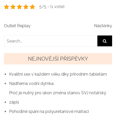
5/5 - (1 vote)
N
Outlet Replay
Nástěnky
a
v
i
NEJNOVĚJŠÍ PŘÍSPĚVKY
g
a
Kvalitní sex v každém věku díky přírodním tabletám
Nádherná vodní dýmka
c
Proč je nutný pro úkon změna stanov SVJ notářský
e
zápis
p
Pohodlné spaní na polyuretanové matraci
r