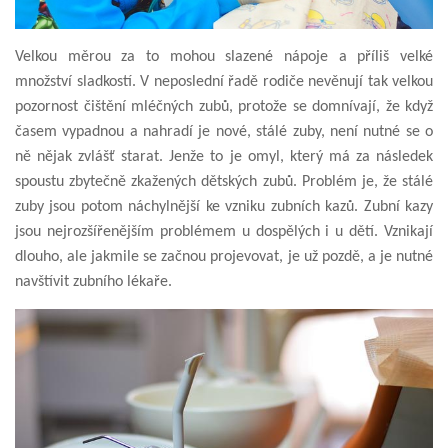
Velkou měrou za to mohou slazené nápoje a příliš velké
množství sladkostí. V neposlední řadě rodiče nevěnují tak velkou
pozornost čištění mléčných zubů, protože se domnívají, že když
časem vypadnou a nahradí je nové, stálé zuby, není nutné se o
ně nějak zvlášť starat. Jenže to je omyl, který má za následek
spoustu zbytečně zkažených dětských zubů. Problém je, že stálé
zuby jsou potom náchylnější ke vzniku zubních kazů. Zubní kazy
jsou nejrozšířenějším problémem u dospělých i u dětí. Vznikají
dlouho, ale jakmile se začnou projevovat, je už pozdě, a je nutné
navštívit zubního lékaře.