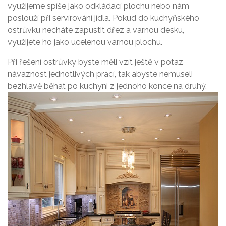
využijeme spíše jako odkládací plochu nebo nám
poslouží při servírování jídla. Pokud do kuchyňského
ostrůvku necháte zapustit dřez a varnou desku,
využijete ho jako ucelenou varnou plochu.
Při řešení ostrůvky byste měli vzít ještě v potaz
návaznost jednotlivých prací, tak abyste nemuseli
bezhlavě běhat po kuchyni z jednoho konce na druhý.