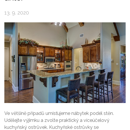
13. 9. 2020
Ve většině případů umísťujeme nábytek podél stěn.
Udělejte výjimku a zvolte praktický a víceúčelový
kuchyňský ostrůvek. Kuchyňské ostrůvky se