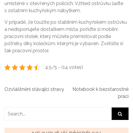
umístěné v otevřených policích. Vzhled ostrůvku laďte
s ostatním kuchyňským nábytkem.
V případě, že toužíte po stabilním kuchyňském ostrůvku
a nedisponujete dostatkem místa, pořiďte si mobilní
pracovní stolek, který můžete přemísťovat podle
potřeby díky kolečkům, kterými je vybaven. Zvětšíte si
tak pracovní prostor.
4.5/5 - (14 votes)
N
Ozvláštnění stávající stravy
Notebook k bezstarostné
práci
a
v
i