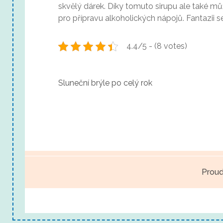
skvělý dárek. Díky tomuto sirupu ale také mů
pro přípravu alkoholických nápojů. Fantazii 
4.4/5 - (8 votes)
N
Sluneční brýle po celý rok
a
v
i
g
Proud
a
c
e