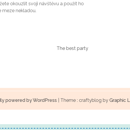
žete okouzlit svoji návštěvu a použít ho
se meze nekladou.
The best party
ly powered by WordPress
|
Theme : craftyblog by
Graphic L