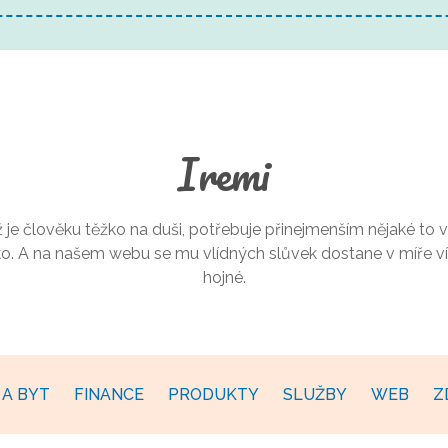
Iremi
 je člověku těžko na duši, potřebuje přinejmenším nějaké to v
ko. A na našem webu se mu vlídných slůvek dostane v míře ví
hojné.
A BYT
FINANCE
PRODUKTY
SLUŽBY
WEB
Z