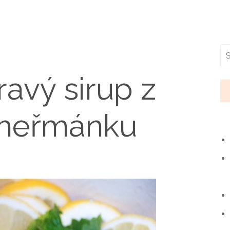
ravý sirup z
 heřmánku