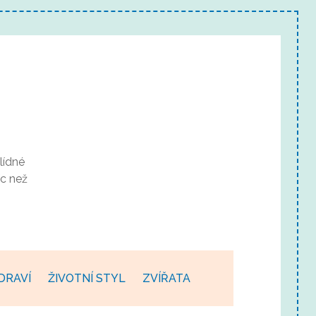
lídné
c než
DRAVÍ
ŽIVOTNÍ STYL
ZVÍŘATA