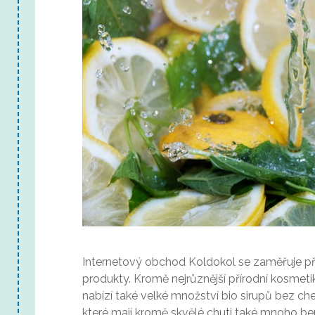
Internetový obchod Koldokol se zaměřuje pře
produkty. Kromě nejrůznější přírodní kosmet
nabízí také velké množství bio sirupů bez che
které mají kromě skvělé chuti také mnoho b