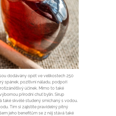
jsou dodávány opět ve velikostech 250
brý spánek, pozitivní náladu, podpoří
rotizánětlivý účinek. Mimo to také
ýbornou přírodní chuť bylin. Sirup
ná také skvělé studený smíchaný s vodou.
odu. Tím si zajistíte pravidelný pitný
y všem jeho benefitům se z něj stává také