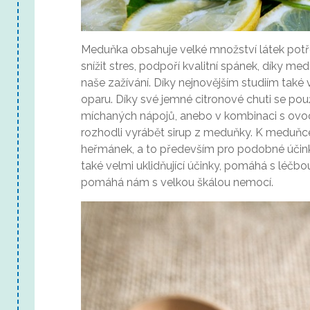
Meduňka obsahuje velké množství látek pot
snížit stres, podpoří kvalitní spánek, díky m
naše zažívání. Díky nejnovějším studiím také
oparu. Díky své jemné citronové chuti se po
míchaných nápojů, anebo v kombinaci s ovo
rozhodli vyrábět sirup z meduňky. K meduňc
heřmánek, a to především pro podobné účink
také velmi uklidňující účinky, pomáhá s léčb
pomáhá nám s velkou škálou nemocí.