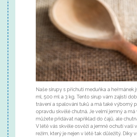
Naše sirupy s příchutí meduňka a heřmánek 
ml, 500 ml a 3 kg. Tento sirup vám zajistí do
trávení a spalování tuků a má také výborný p
opravdu skvělé chutná. Je velmi jemný a má v
můžete přidávat například do čajů, ale chut
V létě vás skvěle osvěží a jemně ochutí vaši v
režim, který je nejen v létě tak důležitý. Dík