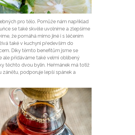
řebných pro tělo. Pomůže nám například
eduňce se také skvěle uvolníme a zlepšíme
 víme, že pomáhá mimo jiné i s léčením
užívá také v kuchyni především do
cem. Díky těmto benefitům jsme se
e ale přidáváme také velmi oblíbený
y těchto dvou bylin. Heřmánek má totiž
ou zánětu, podporuje lepší spánek a