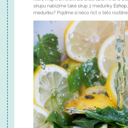
sirupu nabízíme také sirup z meduňky
Eshop.
meduňku? Pojďme si něco říct o této rostlině