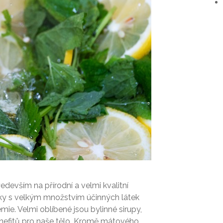
devším na přírodní a velmi kvalitní
iky s velkým množstvím účinných látek
mie. Velmi oblíbené jsou bylinné sirupy,
enefitů pro naše tělo. Kromě mátového