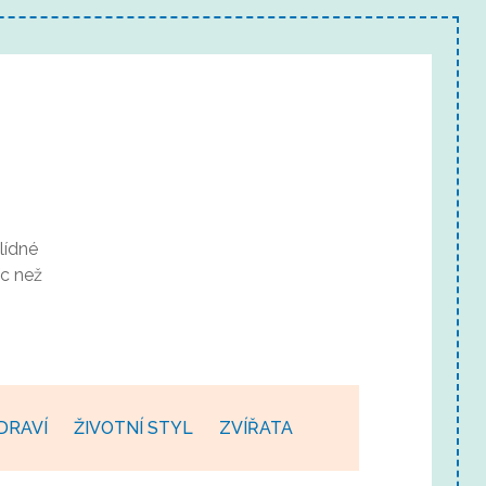
lídné
c než
DRAVÍ
ŽIVOTNÍ STYL
ZVÍŘATA