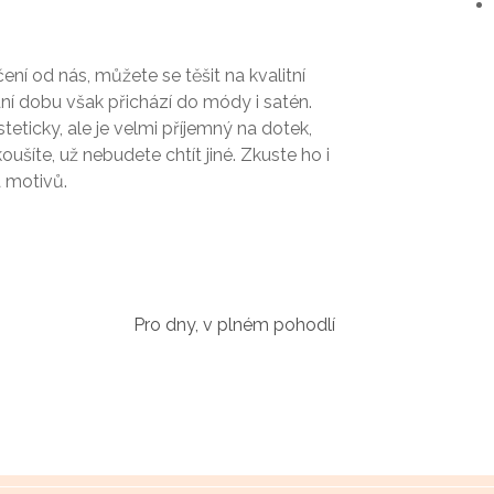
ní od nás, můžete se těšit na kvalitní
lední dobu však přichází do módy i satén.
eticky, ale je velmi příjemný na dotek,
šíte, už nebudete chtít jiné. Zkuste ho i
a motivů.
Pro dny, v plném pohodlí