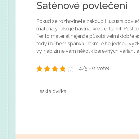
Saténové povlečení
Pokud se rozhodnete zakoupit luxusní povleče
materiály, jako je bavlna, krep či flanel. Pos
Tento materiál nejenže působí velmi dobře est
tedy i během spánků. Jakmile ho jednou vyzkou
vy, nabízíme vám několik barevných variant 
4/5 - (1 vote)
N
Lesklá dvířka
a
v
i