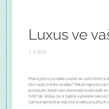
Luxus ve vaš
7. 3. 2025
Právě jste si povlékli postel ve vaší ložnici 
dvě sady ložního prádla? Pak je nejvyšší čas
povlečení
, které vám dokonale bude ladit se
totiž tak široká, že si zajisté vyberete takov
Samozřejmostí je nejvyšší kvalita použitých m