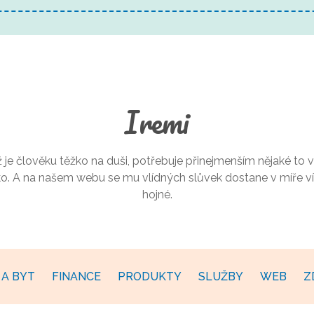
Iremi
 je člověku těžko na duši, potřebuje přinejmenším nějaké to v
ko. A na našem webu se mu vlídných slůvek dostane v míře ví
hojné.
A BYT
FINANCE
PRODUKTY
SLUŽBY
WEB
Z