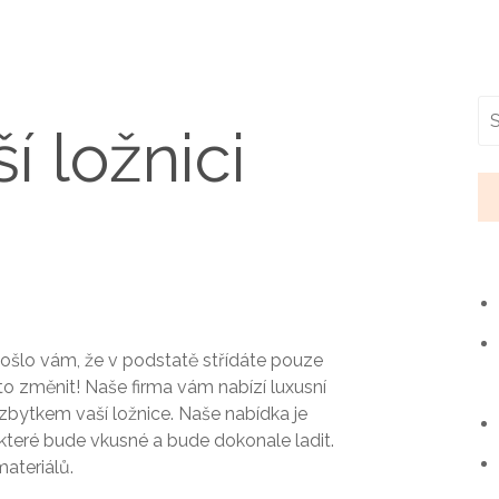
í ložnici
a došlo vám, že v podstatě střídáte pouze
 to změnit! Naše firma vám nabízí
luxusní
 zbytkem vaší ložnice. Naše nabídka je
é, které bude vkusné a bude dokonale ladit.
ateriálů.