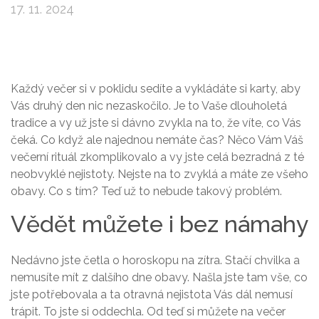
17. 11. 2024
Každý večer si v poklidu sedíte a vykládáte si karty, aby
Vás druhý den nic nezaskočilo. Je to Vaše dlouholetá
tradice a vy už jste si dávno zvykla na to, že víte, co Vás
čeká. Co když ale najednou nemáte čas? Něco Vám Váš
večerní rituál zkomplikovalo a vy jste celá bezradná z té
neobvyklé nejistoty. Nejste na to zvyklá a máte ze všeho
obavy. Co s tím? Teď už to nebude takový problém.
Vědět můžete i bez námahy
Nedávno jste četla o
horoskopu na zítra
. Stačí chvilka a
nemusíte mít z dalšího dne obavy. Našla jste tam vše, co
jste potřebovala a ta otravná nejistota Vás dál nemusí
trápit. To jste si oddechla. Od teď si můžete na večer