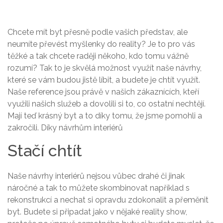
Chcete mít byt přesně podle vašich představ, ale
neumíte převést myšlenky do reality? Je to pro vás
těžké a tak chcete raději někoho, kdo tomu vážně
rozumí? Tak to je skvělá možnost využít naše návrhy,
které se vám budou jistě líbit, a budete je chtít využít.
Naše reference jsou právě v našich zákaznících, kteří
využili našich služeb a dovolili si to, co ostatní nechtějí.
Mají teď krásný byt a to díky tomu, že jsme pomohli a
zakročili. Díky
návrhům interiérů
Stačí chtít
Naše návrhy interiérů nejsou vůbec drahé či jinak
náročné a tak to můžete skombinovat například s
rekonstrukcí a nechat si opravdu zdokonalit a přeměnit
byt. Budete si připadat jako v nějaké reality show,