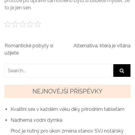
protože po úpravě samotného bytu si budete myslet, že
to je jen sen.
N
Romantické pobyty si
Alternativa, která je vítána
užijete
a
v
i
g
NEJNOVĚJŠÍ PŘÍSPĚVKY
a
Kvalitní sex v každém věku díky přírodním tabletám
c
Nádherná vodní dýmka
e
Proč je nutný pro úkon změna stanov SVJ notářský