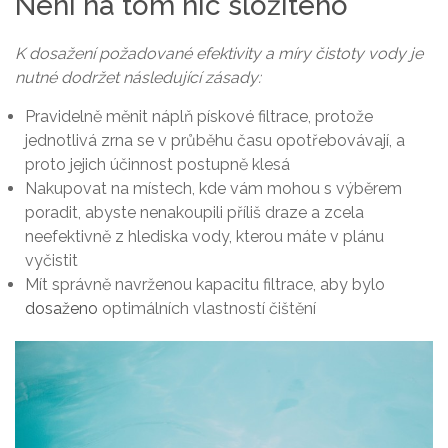
Není na tom nic složitého
K dosažení požadované efektivity a míry čistoty vody je
nutné dodržet následující zásady:
Pravidelně měnit náplň pískové filtrace, protože
jednotlivá zrna se v průběhu času opotřebovávají, a
proto jejich účinnost postupně klesá
Nakupovat na místech, kde vám mohou s výběrem
poradit, abyste nenakoupili příliš draze a zcela
neefektivně z hlediska vody, kterou máte v plánu
vyčistit
Mít správně navrženou kapacitu filtrace, aby bylo
dosaženo
optimálních vlastností čištění