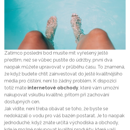
Zatímco poslední bod musíte mít vyřešený ještě
předtím, než se vůbec pustíte do údržby, první dva
naopak můžete upravovat v průběhu času. To znamená,
že když budete chtít zainvestovat do ještě kvalitnějšího
média pro čištění, není to žádný problém. K dispozici
totiž máte
internetové obchody
, které vám umožní
nakupovat vskutku kvalitně, přitom při zachování
dostupných cen.
Jak vidíte, není třeba obávat se toho, že byste se
nedokázali o vodu pro váš bazén postarat. Je to naopak
jednoduché, když znáte určitá východiska a obchody,
kde je možné nakupovat kvalitní produkty, které vaši