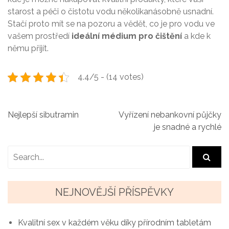
starost a péči o čistotu vodu několikanásobně usnadní.
Stačí proto mít se na pozoru a vědět, co je pro vodu ve
vašem prostředí
ideální médium pro čištění
a kde k
němu přijít.
4.4/5 - (14 votes)
N
Nejlepší sibutramin
Vyřízení nebankovní půjčky
je snadné a rychlé
a
v
i
g
NEJNOVĚJŠÍ PŘÍSPĚVKY
a
Kvalitní sex v každém věku díky přírodním tabletám