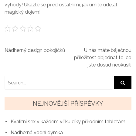
výhody! Ukažte se před ostatními, jak umíte udělat
magický dojem!
N
Nádherný design pokojíčků
U nás máte báječnou
příležitost objednat to, co
a
jste dosud neokusili
v
i
g
NEJNOVĚJŠÍ PŘÍSPĚVKY
a
c
Kvalitní sex v každém věku díky přírodním tabletám
e
Nádherná vodní dýmka