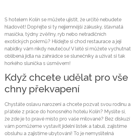
S
hotelem Kolín
se můžete ujistit, že určitě nebudete
hladovět! Dopřejte si ty nejjemnější zákusky, šťavnatá
masíčka, týdny zvěřiny, ryb nebo netradičních
exotických pokrmů? Hlídejte si chod restaurace a její
nabídky vám nikdy neutečou! V létě si můžete vychutnat
oblíbená jídla na zahrádce se slunečníky a užívat si tak
horkého sluníčka s úsměvem!
Když chcete udělat pro vše
chny překvapení
Chystáte oslavu narozeni a chcete pozvat svou rodinu a
přátele z práce do honosného hotelu Kolín? Myslíte si,
že zde je to pravé místo pro vaše milované? Bez diskuzí
vám pomůžeme vystavit jídelní lístek a tabuli, zajistíme
obsluhu a zajistíme ubytování! To je nemyslitelná