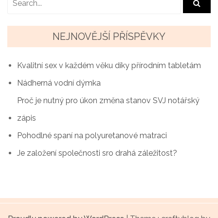
v
i
g
NEJNOVĚJŠÍ PŘÍSPĚVKY
a
Kvalitní sex v každém věku díky přírodním tabletám
c
Nádherná vodní dýmka
e
Proč je nutný pro úkon změna stanov SVJ notářský
p
zápis
r
Pohodlné spaní na polyuretanové matraci
o
Je založení společnosti sro drahá záležitost?
p
ř
í