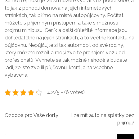
Samozřejmostí je, že si můžete vybrat vůz podle sebe, a
to jak z pohodlí domova na jejich internetových
stránkách, tak přímo na místě autopůjčovny. Počítat
můžete s příjemným přístupem a také s možností
projmu minibusu. Ceník a další důležité informace jsou
dohledatelné na jejich stránkách, a to včetně kontaktu na
půjčovnu.
Nepůjčujte si tak automobil od své rodiny,
který můžete rozbít a radši zvolte pronájem vozu od
profesionálů. Vyhnete se tak možné nehodě a budete
rádi, že jste zvolili půjčovnu, která je na všechno
vybavená.
4.2/5 - (6 votes)
N
Ozdoba pro Vaše dorty
Lze mít auto na splátky bez
příjmu?
a