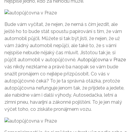
nejspíše jedno, kdo za nehodu může.
Bude vám vyčítat, že nejen, že nemá s čím jezdit, ale
ještě ho to bude stát spoustu papírování s tím, že vám
automobil půjčil. Můžete si tak být jistí, že nejen, že už
vám žádný automobil nepůjčí, ale také to, že s vámi
nejspíše nebude nějaký čas mluvit. Jistotou tak je, si
půjčit automobil v autopůjčovně.
Autopůjčovna v Praze
vás nikdy nezklame a právě ba naopak se vám bude
snažit pronájem co nejlépe přizpůsobit. Co vás v
autopůjčovně čeká? To je ta správná otázka, protože
autopůjčovna nefunguje jenom tak, že přijdete a jedete,
ale nabídne vám i další výhody. Autosedačka, letní a
zimní pneu, havarijní a zákonné pojištění. To je jen malý
výčet toho, co získáte pronájmem vozu.