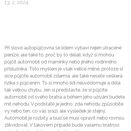
13. 2. 2024
Při slově autopůjčovna se lidem vybaví nejen utracené
peníze, ale také to, proč by to dělali, když si mohou
půjčit automobil od maminky nebo jiného rodinného
příslušníka. Toto myšlení je však velice milné, protože si
sice půjčíte automobil zdarma, ale také nesete veškerá
rizika s půjčením. To si mnoho lidí neuvědomuje a dělá
tak velkou chybu. Jen si představte, že si půjčíte
automobil od svého bratra a během jeho užívání budete
mít nehodu. V podstatě je jedno, zda nehodu způsobíte
vy nebo ten, co vás srazí, ale výsledek je stejný.
Automobil je rozbitý a buď se musí opravit nebo rovnou
zlikvidovat. V takovém případě bude vašemu bratrovi