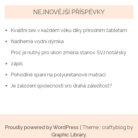
i
g
NEJNOVĚJŠÍ PŘÍSPĚVKY
a
Kvalitní sex v každém věku díky přírodním tabletám
c
Nádherná vodní dýmka
e
Proč je nutný pro úkon změna stanov SVJ notářský
p
zápis
r
Pohodlné spaní na polyuretanové matraci
o
Je založení společnosti sro drahá záležitost?
p
ř
í
Proudly powered by WordPress
|
Theme : craftyblog by
s
Graphic Library
.