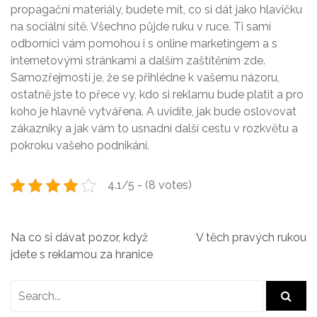
propagační materiály, budete mít, co si dát jako hlavičku
na sociální sítě. Všechno půjde ruku v ruce. Ti samí
odborníci vám pomohou i s online marketingem a s
internetovými stránkami a dalším zaštítěním zde.
Samozřejmostí je, že se přihlédne k vašemu názoru,
ostatně jste to přece vy, kdo si reklamu bude platit a pro
koho je hlavně vytvářena. A uvidíte, jak bude oslovovat
zákazníky a jak vám to usnadní další cestu v rozkvětu a
pokroku vašeho podnikání.
4.1/5 - (8 votes)
N
Na co si dávat pozor, když
V těch pravých rukou
jdete s reklamou za hranice
a
v