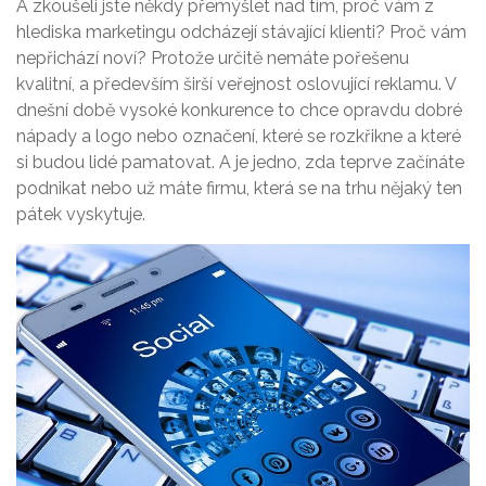
A zkoušeli jste někdy přemýšlet nad tím, proč vám z
hlediska marketingu odcházejí stávající klienti? Proč vám
nepřichází noví? Protože určitě nemáte pořešenu
kvalitní, a především širší veřejnost oslovující reklamu. V
dnešní době vysoké konkurence to chce opravdu dobré
nápady a logo nebo označení, které se rozkřikne a které
si budou lidé pamatovat. A je jedno, zda teprve začínáte
podnikat nebo už máte firmu, která se na trhu nějaký ten
pátek vyskytuje.