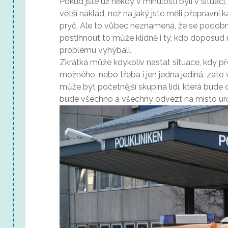
Pokud jste už někdy v minulosti byli v situac
větší náklad, než na jaký jste měli přepravní k
pryč. Ale to vůbec neznamená, že se podobn
postihnout to může klidně i ty, kdo doposud
problému vyhýbali.
Zkrátka může kdykoliv nastat situace, kdy 
možného, nebo třeba i jen jedna jediná, zat
může být početnější skupina lidí, která bud
bude všechno a všechny odvézt na místo urč