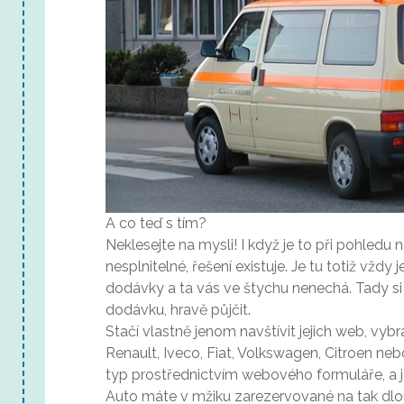
A co teď s tím?
Neklesejte na mysli! I když je to při pohledu
nesplnitelné, řešení existuje. Je tu totiž vždy 
dodávky
a ta vás ve štychu nenechá. Tady si 
dodávku, hravě půjčit.
Stačí vlastně jenom navštívit jejich web, vyb
Renault, Iveco, Fiat, Volkswagen, Citroen neb
typ prostřednictvím webového formuláře, a j
Auto máte v mžiku zarezervované na tak dlou