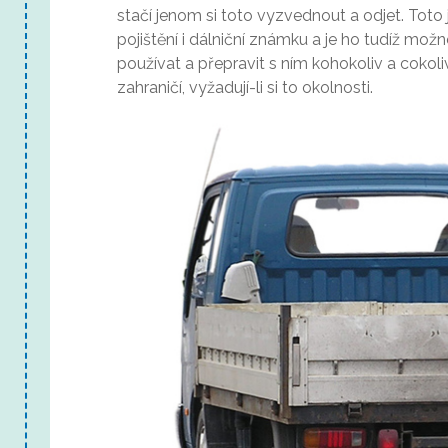
stačí jenom si toto vyzvednout a odjet. To
pojištění i dálniční známku a je ho tudíž m
používat a přepravit s ním kohokoliv a cokoli
zahraničí, vyžadují-li si to okolnosti.