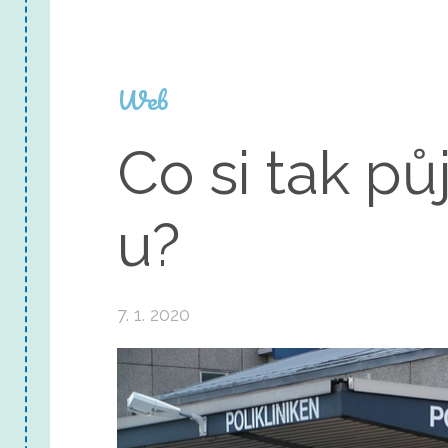
Web
Co si tak pů
u?
7. 1. 2020