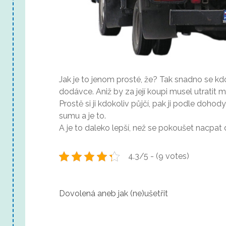
Jak je to jenom prosté, že? Tak snadno se kd
dodávce. Aniž by za její koupi musel utratit m
Prostě si ji kdokoliv půjčí, pak ji podle dohody
sumu a je to.
A je to daleko lepší, než se pokoušet nacpat 
4.3/5 - (9 votes)
N
Dovolená aneb jak (ne)ušetřit
a