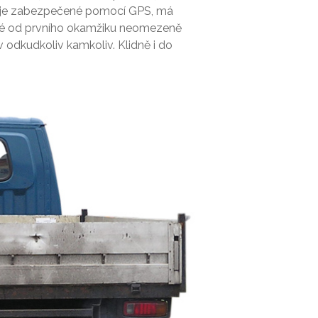
to je zabezpečené pomocí GPS, má
ožné od prvního okamžiku neomezeně
v odkudkoliv kamkoliv. Klidně i do