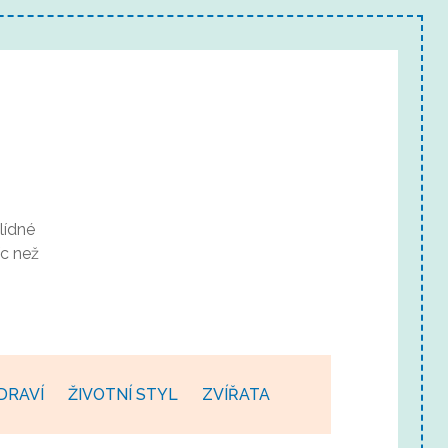
lídné
c než
DRAVÍ
ŽIVOTNÍ STYL
ZVÍŘATA