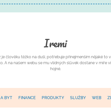
Iremi
 je člověku těžko na duši, potřebuje přinejmenším nějaké to v
ko. A na našem webu se mu vlídných slůvek dostane v míře ví
hojné.
A BYT
FINANCE
PRODUKTY
SLUŽBY
WEB
Z