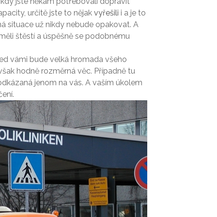
i, kdy jste někam potřebovali dopravit
apacity, určitě jste to nějak
vyřešili
i a je to
á situace už nikdy nebude opakovat. A
 měli štěstí a úspěšně se podobnému
před vámi bude velká hromada všeho
o však hodně rozměrná věc. Případně tu
e odkázaná jenom na vás. A vaším úkolem
ení.