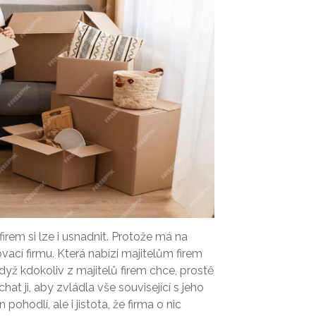
firem si lze i usnadnit. Protože má na
ací firmu. Která nabízí majitelům firem
dyž kdokoliv z majitelů firem chce, prostě
at ji, aby zvládla vše související s jeho
ohodlí, ale i jistota, že firma o nic