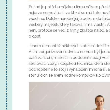
Pokud je potřeba nějakou firmu někam přest
nejprve nemovitost, ve které se má tato nově u
všechno. Daleko náročnější je potom do tak
veškerý majetek, který taková firma vlastní. A
není, protože se věci z firmy zkrátka naloží a 
o dost.
Jenom demontáž některých zařízení dokáže dá
A ani zorganizování odvozu nemusí být jednod
další zařízení, materiál a podobně nedají voz
stěhovací vozy, i kdejakou techniku, která stě
pochopitelně to stojí i vynaložení mnoha sil 
stěhujících se firem hodně komplikovalo život