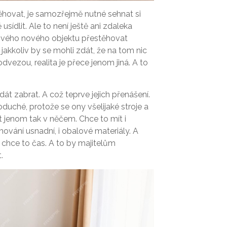
ěhovat, je samozřejmě nutné sehnat si
sídlit. Ale to není ještě ani zdaleka
ového nového objektu přestěhovat
 jakkoliv by se mohli zdát, že na tom nic
odvezou, realita je přece jenom jiná. A to
t zabrat. A což teprve jejich přenášení.
uché, protože se ony všelijaké stroje a
it jenom tak v něčem. Chce to mít i
hování usnadní, i obalové materiály. A
a chce to čas. A to by majitelům
.