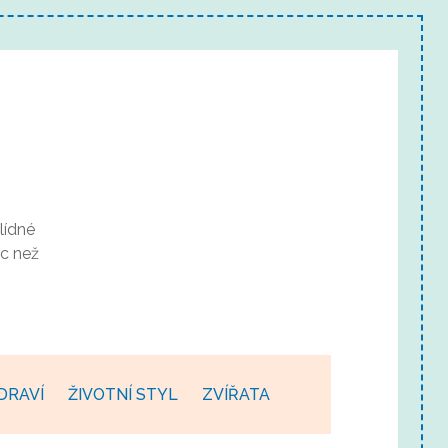
lídné
c než
DRAVÍ
ŽIVOTNÍ STYL
ZVÍŘATA