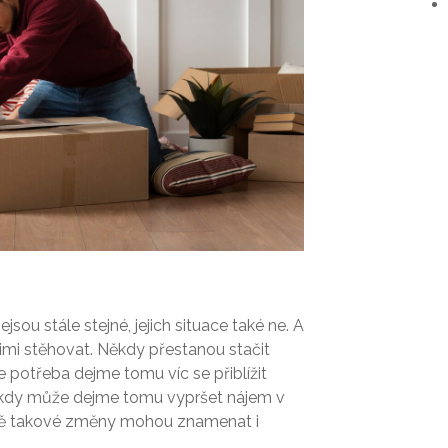
jsou stále stejné, jejich situace také ne. A
imi stěhovat. Někdy přestanou stačit
 potřeba dejme tomu víc se přiblížit
kdy může dejme tomu vypršet nájem v
ě takové změny mohou znamenat i