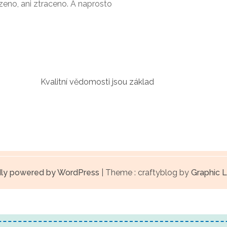
ozeno, ani ztraceno. A naprosto
Kvalitní vědomosti jsou základ
ly powered by WordPress
|
Theme : craftyblog by
Graphic L