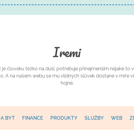
Iremi
 je člověku těžko na duši, potřebuje přinejmenším nějaké to v
ko. A na našem webu se mu vlídných slůvek dostane v míře ví
hojné.
A BYT
FINANCE
PRODUKTY
SLUŽBY
WEB
Z