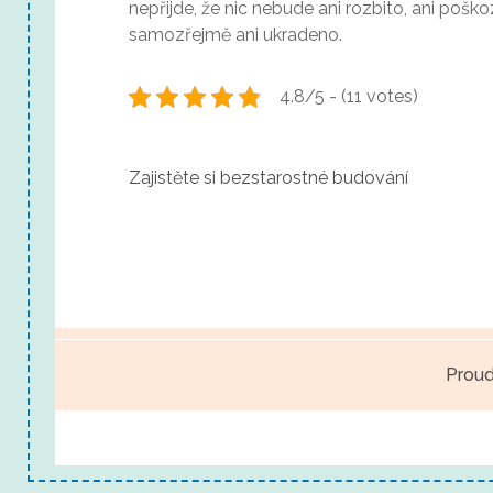
nepřijde, že nic nebude ani rozbito, ani pošk
samozřejmě ani ukradeno.
4.8/5 - (11 votes)
N
Zajistěte si bezstarostné budování
a
v
i
g
Proud
a
c
e