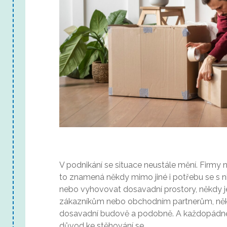
V podnikání se situace neustále mění. Firmy ne
to znamená někdy mimo jiné i potřebu se s n
nebo vyhovovat dosavadní prostory, někdy je
zákazníkům nebo obchodním partnerům, ně
dosavadní budově a podobně. A každopádn
důvod ke stěhování se.