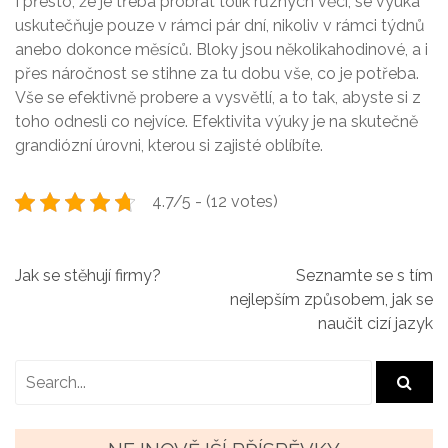
I přesto, že je třeba probrat tolik různých věcí, se výuka
uskutečňuje pouze v rámci pár dní, nikoliv v rámci týdnů
anebo dokonce měsíců. Bloky jsou několikahodinové, a i
přes náročnost se stihne za tu dobu vše, co je potřeba.
Vše se efektivně probere a vysvětlí, a to tak, abyste si z
toho odnesli co nejvíce. Efektivita výuky je na skutečně
grandiózní úrovni, kterou si zajisté oblíbíte.
4.7/5 - (12 votes)
N
Jak se stěhují firmy?
Seznamte se s tím
nejlepším způsobem, jak se
a
naučit cizí jazyk
v
i
g