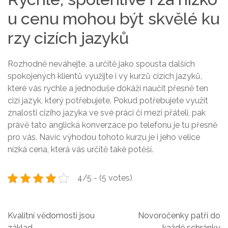
u cenu mohou být skvělé ku
rzy cizích jazyků
Rozhodně neváhejte, a určitě jako spousta dalších
spokojených klientů využijte i vy kurzů cizích jazyků,
které vás rychle a jednoduše dokáží naučit přesně ten
cizí jazyk, který potřebujete. Pokud potřebujete využít
znalosti cizího jazyka ve své práci či mezi přáteli, pak
právě tato anglická konverzace po telefonu je tu přesně
pro vás. Navíc výhodou tohoto kurzu je i jeho velice
nízká cena, která vás určitě také potěší.
4/5 - (5 votes)
N
Kvalitní vědomosti jsou
Novoročenky patří do
základ
každé schránky