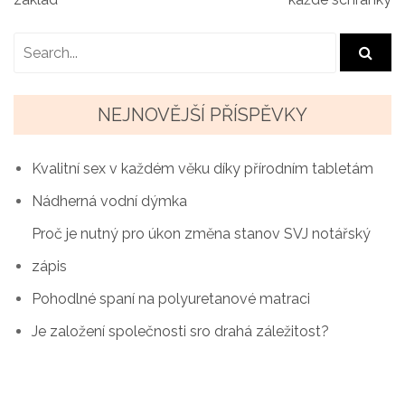
a
v
i
g
NEJNOVĚJŠÍ PŘÍSPĚVKY
a
Kvalitní sex v každém věku díky přírodním tabletám
c
Nádherná vodní dýmka
e
Proč je nutný pro úkon změna stanov SVJ notářský
p
zápis
r
Pohodlné spaní na polyuretanové matraci
o
Je založení společnosti sro drahá záležitost?
p
ř