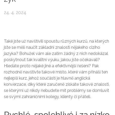
24. 4. 2024
Také jste už navštívili spoustu různých kurzů, na kterých
jste se měli naučit základní znalosti nějakého cizího
jazyka? Bohužel vám ale zatím žádný z nich nedokázal
poskytnout tak kvalitní výuku, jakou jste očekávali?
Hledáte proto nějaké jiné a efektivnější řešení? Pak
rozhodně navštivte takové místo, které vám přináší ten
nejlepší kurz, jehož součástí je hlavně
anglická
konverzace
, díky které zaručeně získáte takové znalosti,
se kterými už nikdy nebudete mít problémy se domluvit
se svými zahraničními kolegy, klienty či přáteli.
Rychlé, spolehlivé i za nízko