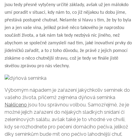
jsou tedy přesně vytyčeny určité základy, avšak už jen málokdo
umí poradit v situaci, kdy nám to, co již nějakou tu dobu jíme,
přestává postupně chutnat. Nelamte si hlavu s tím, že by to byla
jen a jen vaše vina, jelikož právě něco takového je naprostou
součástí života, a tak nám tak tedy nezbývá nic jiného, než
abychom se společně zamysleli nad tím, jaké inovativní prvky do
jídelníčků zařadit, a to z toho důvodu, že právě z jejich pomocí
získáme o něco chutnější stravu, což je tedy ve finále jistě
skvělou zprávou pro nás všechny.
Výborným nápadem je zařazení jakýchkoliv semínek do
vašeho života, přičemž zejména dýňová semínka
Nakliceno
jsou tou správnou volbou. Samozřejmě, že je
možné jejich zařazení do nějakých sladkých snídaní či
zeleninových salátu, avšak také je to vhodné ve chvíli,
kdy se rozhodnete pro pečení domácího pečiva, jelikož
díky semínkům bude mít ono pečivo lahodnější chuť.