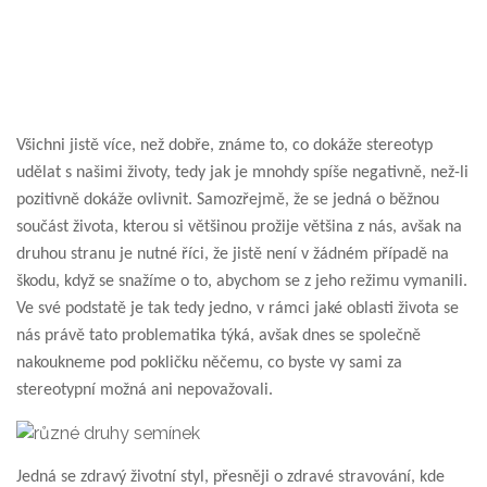
Všichni jistě více, než dobře, známe to, co dokáže stereotyp
udělat s našimi životy, tedy jak je mnohdy spíše negativně, než-li
pozitivně dokáže ovlivnit. Samozřejmě, že se jedná o běžnou
součást života, kterou si většinou prožije většina z nás, avšak na
druhou stranu je nutné říci, že jistě není v žádném případě na
škodu, když se snažíme o to, abychom se z jeho režimu vymanili.
Ve své podstatě je tak tedy jedno, v rámci jaké oblasti života se
nás právě tato problematika týká, avšak dnes se společně
nakoukneme pod pokličku něčemu, co byste vy sami za
stereotypní možná ani nepovažovali.
Jedná se zdravý životní styl, přesněji o zdravé stravování, kde