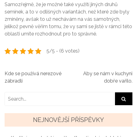
Samozřejmě, že je možné také využití jiných druhů
semínek, a to v odlišných variantách, než které zde byly
zmíněny, avšak to už nechávám na vás samotných,
jelikož pevně věřím tomu, že vy sami se jistě v rámci této
oblasti umíte rozhodnout pro to správné.
5/5 - (6 votes)
N
Kde se používá nerezové
Aby se nám v kuchyni
zábradlí
dobře vařilo.
a
v
i
g
NEJNOVĚJŠÍ PŘÍSPĚVKY
a