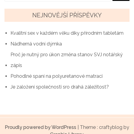
i
g
NEJNOVĚJŠÍ PŘÍSPĚVKY
a
Kvalitní sex v každém věku díky přírodním tabletám
c
Nádherná vodní dýmka
e
Proč je nutný pro úkon změna stanov SVJ notářský
p
zápis
r
Pohodlné spaní na polyuretanové matraci
o
Je založení společnosti sro drahá záležitost?
p
ř
í
Proudly powered by WordPress
|
Theme : craftyblog by
s