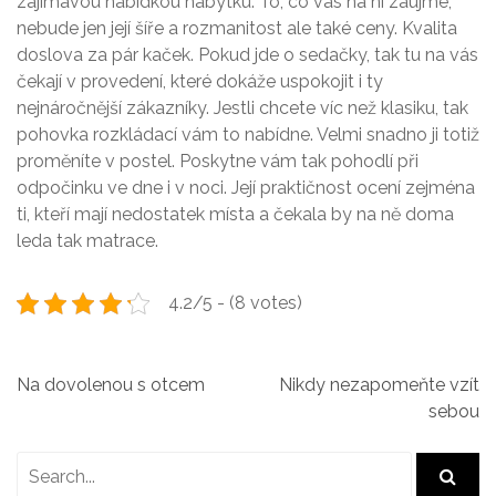
zajímavou nabídkou nábytku. To, co vás na ní zaujme,
nebude jen její šíře a rozmanitost ale také ceny. Kvalita
doslova za pár kaček. Pokud jde o sedačky, tak tu na vás
čekají v provedení, které dokáže uspokojit i ty
nejnáročnější zákazníky. Jestli chcete víc než klasiku, tak
pohovka rozkládací
vám to nabídne. Velmi snadno ji totiž
proměníte v postel. Poskytne vám tak pohodlí při
odpočinku ve dne i v noci. Její praktičnost ocení zejména
ti, kteří mají nedostatek místa a čekala by na ně doma
leda tak matrace.
4.2/5 - (8 votes)
N
Na dovolenou s otcem
Nikdy nezapomeňte vzít
sebou
a
v