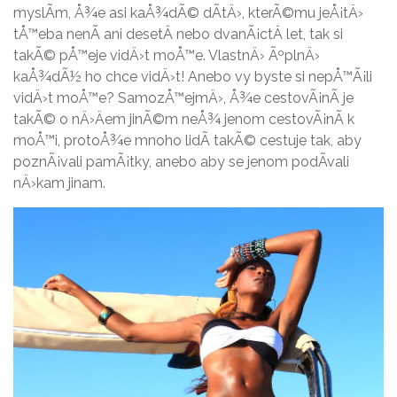
myslÃ­m, Å¾e asi kaÅ¾dÃ© dÃ­tÄ›, kterÃ©mu jeÅ¡tÄ›
tÅ™eba nenÃ­ ani desetÂ nebo dvanÃ¡ctÂ let, tak si
takÃ© pÅ™eje vidÄ›t moÅ™e. VlastnÄ› ÃºplnÄ›
kaÅ¾dÃ½ ho chce vidÄ›t! Anebo vy byste si nepÅ™Ã¡li
vidÄ›t moÅ™e? SamozÅ™ejmÄ›, Å¾e cestovÃ¡nÃ­ je
takÃ© o nÄ›Äem jinÃ©m neÅ¾ jenom cestovÃ¡nÃ­ k
moÅ™i, protoÅ¾e mnoho lidÃ­ takÃ© cestuje tak, aby
poznÃ¡vali pamÃ¡tky, anebo aby se jenom podÃ­vali
nÄ›kam jinam.