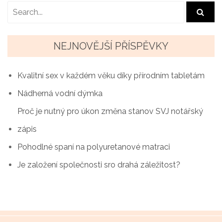
v
i
g
NEJNOVĚJŠÍ PŘÍSPĚVKY
a
Kvalitní sex v každém věku díky přírodním tabletám
c
Nádherná vodní dýmka
e
Proč je nutný pro úkon změna stanov SVJ notářský
p
zápis
r
Pohodlné spaní na polyuretanové matraci
o
Je založení společnosti sro drahá záležitost?
p
ř
í