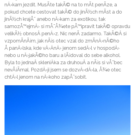
nÄ›kam jezdit. MusÃ­te takÃ© na to mÃ­t penÃ­ze, a
pokud chcete cestovat takÃ© do jinÃ½ch mÃ­st a do
jinÃ½ch krajÅ¯ anebo nÄ›kam za exotikou, tak
samozÅ™ejmÄ› si mÅ¯Å¾ete pÅ™ipravit takÃ© opravdu
velikÃ½ obnosÂ penÄ›z. Nic nenÃ­ zadarmo. TakÃ©Â si
vzpomÃ­nÃ¡m, jak nÃ¡s otec vzal do zmÃ­nÄ›nÃ©ho
Å panÄ›lska, kde vÄ›ÄnÄ› jenom sedÄ›l v hospodÄ›
nebo u nÄ›jakÃ©ho baru a lÃ¡doval do sebe alkohol.
Byla to jednaÂ skleniÄka za druhouÂ a nÃ¡s si vÅ¯bec
nevÅ¡Ã­mal. PozdÄ›ji jsem se dozvÄ›dÄ›la, Å¾e otec
chtÄ›l jenom na nÄ›koho zapÅ¯sobit.