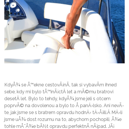
KdyÅ¾ se Å™ekne cestovÃ¡nÃ­, tak si vybavÃ­m ihned
sebe, kdy mi bylo tÅ™inÃ¡ctÂ let a mÃ©mu bratrovi
desetÂ let. Bylo to tehdy, kdyÅ¾ jsme jeli s otcem
poprvÃ© na dovolenou a bylo to Å panÄ›lsko. Ani nevÃ­
te, jak jsme se s bratrem opravdu hodnÄ› tÄ›Å¡ili.Â MÄ›li
jsme uÅ¾ dost rozumu na to, abychom pochopili, Å¾e
tohle mÅ¯Å¾e bÃ½t opravdu perfektnÃ­ nÃ¡pad. JÃ¡