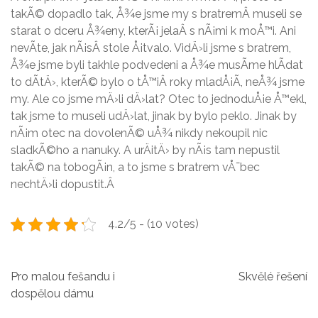
takÃ© dopadlo tak, Å¾e jsme my s bratremÂ museli se
starat o dceru Å¾eny, kterÃ¡ jelaÂ s nÃ¡mi k moÅ™i. Ani
nevÃ­te, jak nÃ¡sÂ stole Å¡tvalo. VidÄ›li jsme s bratrem,
Å¾e jsme byli takhle podvedeni a Å¾e musÃ­me hlÃ­dat
to dÃ­tÄ›, kterÃ© bylo o tÅ™iÂ roky mladÅ¡Ã­, neÅ¾ jsme
my. Ale co jsme mÄ›li dÄ›lat? Otec to jednoduÅ¡e Å™ekl,
tak jsme to museli udÄ›lat, jinak by bylo peklo. Jinak by
nÃ¡m otec na dovolenÃ© uÅ¾ nikdy nekoupil nic
sladkÃ©ho a nanuky. A urÄitÄ› by nÃ¡s tam nepustil
takÃ© na tobogÃ¡n, a to jsme s bratrem vÅ¯bec
nechtÄ›li dopustit.
Â
4.2/5 - (10 votes)
N
Pro malou fešandu i
Skvělé řešení
dospělou dámu
a