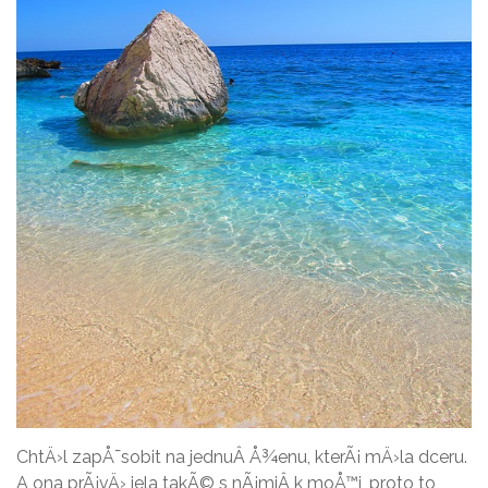
ChtÄ›l zapÅ¯sobit na jednuÂ Å¾enu, kterÃ¡ mÄ›la dceru.
A ona prÃ¡vÄ› jela takÃ© s nÃ¡miÂ k moÅ™i, proto to