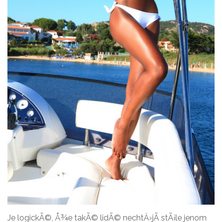
Je logickÃ©, Å¾e takÃ© lidÃ© nechtÄ›jÃ­ stÃ¡le jenom