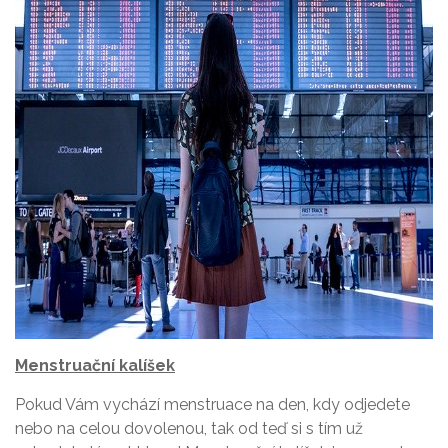
Menstruační kalíšek
Pokud Vám vychází menstruace na den, kdy odjedete
nebo na celou dovolenou, tak od teď si s tím už