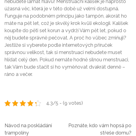
nebudete lámat hlavu! Menstruační kalíšek je naprosto
úžasná věc, která je v této době už velmi dostupná.
Funguje na podobném principu jako tampón, akorát ho
máte na pět let, což je skvělý krok kvůli ekologii. Kalíšek
koupíte do pěti set korun a vydrží Vám pět let, pokud o
něj budete správně pečovat. A proč ho vůbec zmiňuji?
Jestliže si vyberete podle internetových příruček
správnou velikost, tak si menstruaci nebudete muset
hlídat celý den. Pokud nemáte hodně silnou menstruaci,
tak Vám bude stačit si ho vyměňovat dvakrát denně –
ráno a večer.
4.3/5 - (9 votes)
N
Návod na poskládání
Poznáte, kdo vám hopsá po
trampolíny
střeše domu?