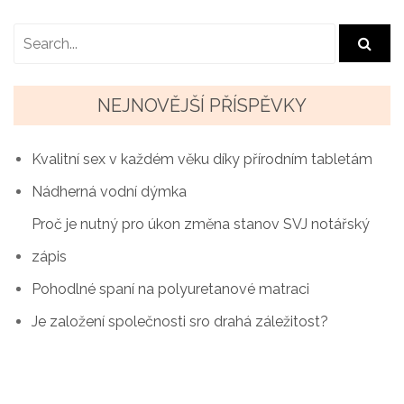
a
v
i
g
NEJNOVĚJŠÍ PŘÍSPĚVKY
a
Kvalitní sex v každém věku díky přírodním tabletám
c
Nádherná vodní dýmka
e
Proč je nutný pro úkon změna stanov SVJ notářský
p
zápis
r
Pohodlné spaní na polyuretanové matraci
o
Je založení společnosti sro drahá záležitost?
p
ř