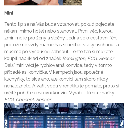
Mini
Tento tip se na Vás bude vztahovat, pokud pojedete
někam mimo hotel nebo stanovat. První věc, kterou
zmíníme je pro ženy a slečny. Jedná se o cestovní fén,
protože ne vždy máme čas si nechat vlasy uschnout a
musíme po vysoušeči sáhnout. Tento fén si můžete
koupit například od značek
Remington, ECG, Sencor.
Další mini věcí je rychlovarná konvice, tedy v tomto
případě asi konvička. V kempech jsou společné
kuchyňky, to sice ano, ale konvici tam skoro nikdy
nenaleznete. A vařit vodu v rendlíku je pomalé, proto si
určitě pořiďte cestovní konvici. Vyrábí ji třeba značky
ECG, Concept, Sencor.