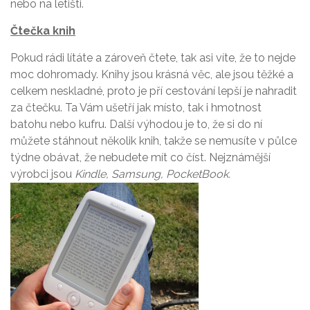
nebo na letišti.
Čtečka knih
Pokud rádi lítáte a zároveň čtete, tak asi víte, že to nejde
moc dohromady. Knihy jsou krásná věc, ale jsou těžké a
celkem neskladné, proto je pří cestování lepší je nahradit
za čtečku. Ta Vám ušetří jak místo, tak i hmotnost
batohu nebo kufru. Další výhodou je to, že si do ní
můžete stáhnout několik knih, takže se nemusíte v půlce
týdne obávat, že nebudete mít co číst. Nejznámější
výrobci jsou
Kindle, Samsung, PocketBook.