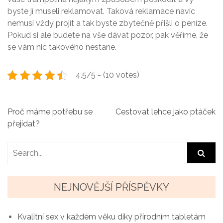
byste jí museli reklamovat. Taková reklamace navíc
nemusí vždy projít a tak byste zbytečně přišli o peníze.
Pokud si ale budete na vše dávat pozor, pak věříme, že
se vám nic takového nestane.
4.5/5 - (10 votes)
N
Proč máme potřebu se
Cestovat lehce jako ptáček
přejídat?
a
v
i
g
NEJNOVĚJŠÍ PŘÍSPĚVKY
a
Kvalitní sex v každém věku díky přírodním tabletám