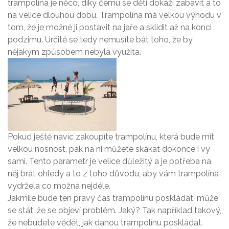
trampolína je něco, díky čemu se děti dokáží zabavit a to
na velice dlouhou dobu. Trampolína má velkou výhodu v
tom, že je možné ji postavit na jaře a sklidit až na konci
podzimu. Určitě se tedy nemusíte bát toho, že by
nějakým způsobem nebyla využita.
Pokud ještě navíc zakoupíte trampolínu, která bude mít
velkou nosnost, pak na ni můžete skákat dokonce i vy
sami. Tento parametr je velice důležitý a je potřeba na
něj brát ohledy a to z toho důvodu, aby vám trampolína
vydržela co možná nejdéle.
Jakmile bude ten pravý čas trampolínu poskládat, může
se stát, že se objeví problém. Jaký? Tak například takový,
že nebudete vědět, jak danou trampolínu poskládat.