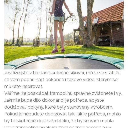
Jestliže jste v hledání skutečně šikovní, může se stát, že
se vám podaří najít dokonce i takové video, kterým se
můžete inspirovat.
Věříme, že poskládat trampolínu správně zvládnete i vy.
Jakmile bude dílo dokonáno, je potřeba, abyste
dodržovali pokyny, které byly stanoveny výrobcem.
Pokud je nebudete dodržovat tak, jak je potřeba, mohlo
by to skutečně dojít tak daleko, že by se vám mohla
vaše trampolína nějakým způsobem poškodit a vy