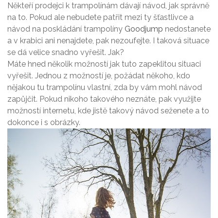
Někteří prodejci k trampolínám dávají návod, jak správně
na to. Pokud ale nebudete patřit mezi ty šťastlivce a
návod na poskládání trampolíny
Goodjump
nedostanete
a v krabici ani nenajdete, pak nezoufejte. I taková situace
se dá velice snadno vyřešit. Jak?
Máte hned několik možností jak tuto zapeklitou situaci
vyřešit. Jednou z možností je, požádat někoho, kdo
nějakou tu trampolínu vlastní, zda by vám mohl návod
zapůjčit. Pokud nikoho takového neznáte, pak využijte
možností internetu, kde jistě takový návod seženete a to
dokonce i s obrázky.