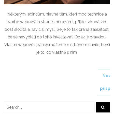
Některým jedincům, hlavně těm, kteří moc technice a
tvorbě webových stránek nerozumí, přijde taková věc
dost složitá a navíc si myslí, že je to tak drahá záležitost,
že se nevyplatí do toho investovat. Opak je pravdou.
Vlastní webové stránky můžeme mít během chvíle, horší
je to, co vlastně s nimi
N
Nověj
a
příspě
v
i
g