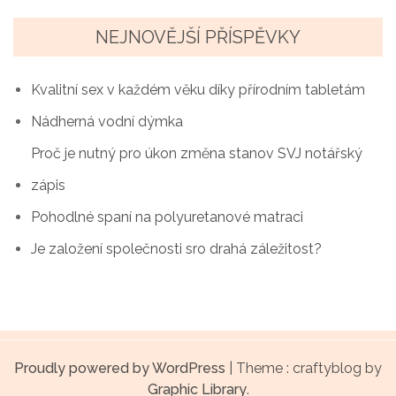
a
NEJNOVĚJŠÍ PŘÍSPĚVKY
c
e
Kvalitní sex v každém věku díky přírodním tabletám
p
Nádherná vodní dýmka
r
Proč je nutný pro úkon změna stanov SVJ notářský
zápis
o
Pohodlné spaní na polyuretanové matraci
p
Je založení společnosti sro drahá záležitost?
ř
í
s
p
Proudly powered by WordPress
|
Theme : craftyblog by
Graphic Library
.