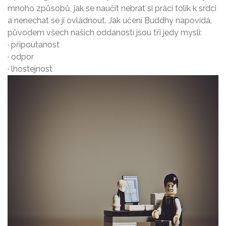
mnoho způsobů, jak se naučit nebrat si práci tolik k srdci
a nenechat se jí ovládnout. Jak učení Buddhy napovídá,
původem všech našich oddaností jsou tři jedy mysli:
· připoutanost
· odpor
· lhostejnost