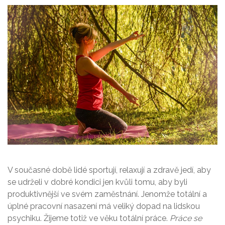
V současné době lidé sportují, relaxují a zdravě jedí, aby
se udrželi v dobré kondici jen kvůli tomu, aby byli
produktivnější ve svém zaměstnání. Jenomže totální a
úplné pracovní nasazení má veliký dopad na lidskou
psychiku. Žijeme totiž ve věku totální práce.
Práce se