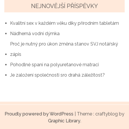
g
NEJNOVĚJŠÍ PŘÍSPĚVKY
a
Kvalitní sex v každém věku díky přírodním tabletám
c
Nádherná vodní dýmka
e
Proč je nutný pro úkon změna stanov SVJ notářský
p
zápis
r
Pohodlné spaní na polyuretanové matraci
o
Je založení společnosti sro drahá záležitost?
p
ř
í
Proudly powered by WordPress
|
Theme : craftyblog by
s
Graphic Library
.
p