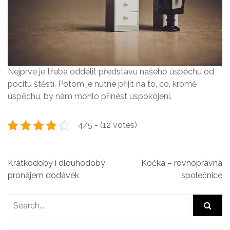
Nejprve je třeba oddělit představu našeho úspěchu od
pocitu štěstí. Potom je nutné přijít na to, co, kromě
úspěchu, by nám mohlo přinést uspokojení.
4/5 - (12 votes)
N
Krátkodobý i dlouhodobý
Kočka – rovnoprávná
pronájem dodávek
společnice
a
v
i